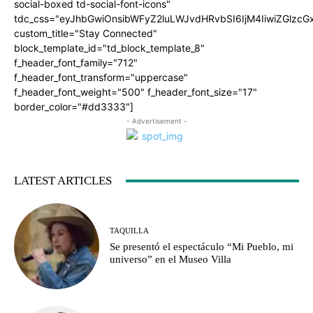
social-boxed td-social-font-icons"
tdc_css="eyJhbGwiOnsibWFyZ2luLWJvdHRvbSI6IjM4IiwiZGlz
custom_title="Stay Connected"
block_template_id="td_block_template_8"
f_header_font_family="712"
f_header_font_transform="uppercase"
f_header_font_weight="500" f_header_font_size="17"
border_color="#dd3333"]
- Advertisement -
LATEST ARTICLES
TAQUILLA
Se presentó el espectáculo “Mi Pueblo, mi
universo” en el Museo Villa