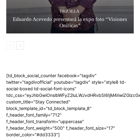
TAQUILLA
Eduardo Acevedo presentará la expo foto “Visiones
Oníricas”
[td_block_social_counter facebook="tagdiv"
twitter="tagdivofficial" youtube="tagdiv" style="style8 td-
social-boxed td-social-font-icons"
tdc_css="eyJhbGwiOnsibWFyZ2luLWJvdHRvbSI6IjM4IiwiZGlz
custom_title="Stay Connected"
block_template_id="td_block_template_8"
f_header_font_family="712"
f_header_font_transform="uppercase"
f_header_font_weight="500" f_header_font_size="17"
border_color="#dd3333"]