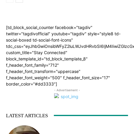
[td_block_social_counter facebook="tagdiv"
twitter="tagdivofficial" youtube="tagdiv" style="style8 td-
social-boxed td-social-font-icons"
tdc_css="eyJhbGwiOnsibWFyZ2luLWJvdHRvbSI6IjM4IiwiZGlz
custom_title="Stay Connected"
block_template_id="td_block_template_8"
f_header_font_family="712"
f_header_font_transform="uppercase"
f_header_font_weight="500" f_header_font_size="17"
border_color="#dd3333"]
- Advertisement -
LATEST ARTICLES