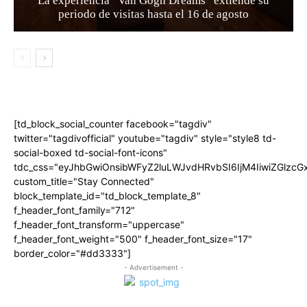
La experiencia “Van Gogh Dreams” extiende su
periodo de visitas hasta el 16 de agosto
[td_block_social_counter facebook="tagdiv"
twitter="tagdivofficial" youtube="tagdiv" style="style8 td-
social-boxed td-social-font-icons"
tdc_css="eyJhbGwiOnsibWFyZ2luLWJvdHRvbSI6IjM4IiwiZGlz
custom_title="Stay Connected"
block_template_id="td_block_template_8"
f_header_font_family="712"
f_header_font_transform="uppercase"
f_header_font_weight="500" f_header_font_size="17"
border_color="#dd3333"]
- Advertisement -