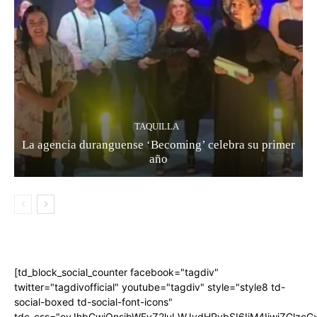
TAQUILLA
La agencia duranguense ‘Becoming’ celebra su primer
año
[td_block_social_counter facebook="tagdiv"
twitter="tagdivofficial" youtube="tagdiv" style="style8 td-
social-boxed td-social-font-icons"
tdc_css="eyJhbGwiOnsibWFyZ2luLWJvdHRvbSI6IjM4IiwiZGlz