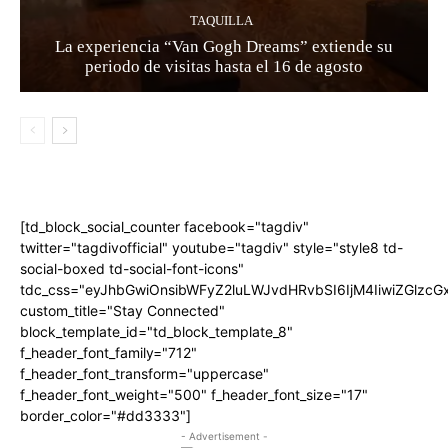
TAQUILLA
La experiencia “Van Gogh Dreams” extiende su
periodo de visitas hasta el 16 de agosto
[td_block_social_counter facebook="tagdiv"
twitter="tagdivofficial" youtube="tagdiv" style="style8 td-
social-boxed td-social-font-icons"
tdc_css="eyJhbGwiOnsibWFyZ2luLWJvdHRvbSI6IjM4IiwiZGlz
custom_title="Stay Connected"
block_template_id="td_block_template_8"
f_header_font_family="712"
f_header_font_transform="uppercase"
f_header_font_weight="500" f_header_font_size="17"
border_color="#dd3333"]
- Advertisement -