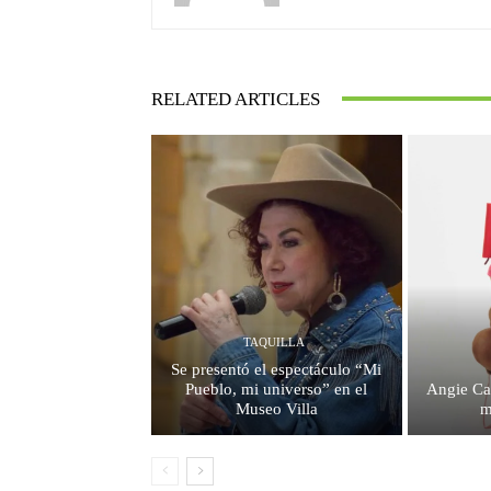
RELATED ARTICLES
TAQUILLA
Se presentó el espectáculo “Mi
Pueblo, mi universo” en el
Angie Ca
Museo Villa
m