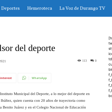
Deportes
Hemeroteca
La Voz de Durango TV
[t
tw
sor del deporte
st
ic
t
113
0
2021
c
bl
f_
interest
WhatsApp
f
f
f_
nstituto Municipal del Deporte, a lo mejor del deporte en
b
o Ibáñez, quien cuenta con 20 años de trayectoria como
va Benito Juárez y en el Colegio Nacional de Educación