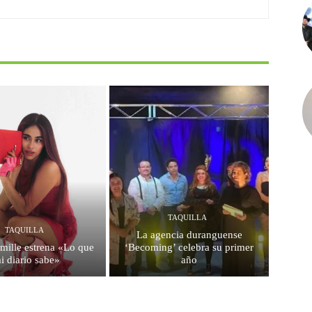
TAQUILLA
TAQUILLA
La agencia duranguense
mille estrena «Lo que
‘Becoming’ celebra su primer
i diario sabe»
año