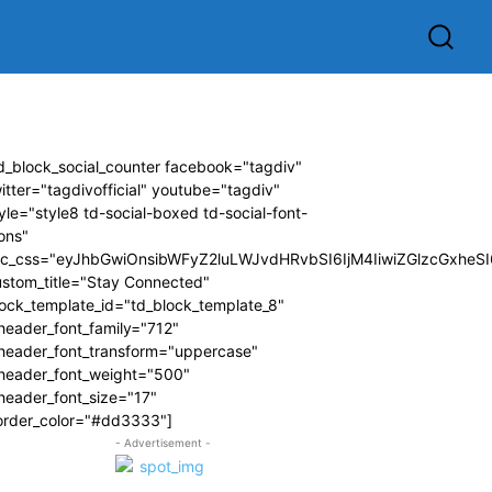
d_block_social_counter facebook="tagdiv"
itter="tagdivofficial" youtube="tagdiv"
yle="style8 td-social-boxed td-social-font-
ons"
dc_css="eyJhbGwiOnsibWFyZ2luLWJvdHRvbSI6IjM4IiwiZGlzcGxhe
ustom_title="Stay Connected"
ock_template_id="td_block_template_8"
header_font_family="712"
_header_font_transform="uppercase"
_header_font_weight="500"
header_font_size="17"
order_color="#dd3333"]
- Advertisement -