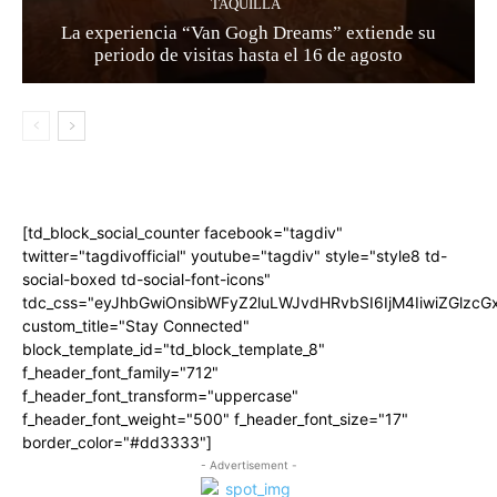
TAQUILLA
La experiencia “Van Gogh Dreams” extiende su
periodo de visitas hasta el 16 de agosto
[td_block_social_counter facebook="tagdiv"
twitter="tagdivofficial" youtube="tagdiv" style="style8 td-
social-boxed td-social-font-icons"
tdc_css="eyJhbGwiOnsibWFyZ2luLWJvdHRvbSI6IjM4IiwiZGlz
custom_title="Stay Connected"
block_template_id="td_block_template_8"
f_header_font_family="712"
f_header_font_transform="uppercase"
f_header_font_weight="500" f_header_font_size="17"
border_color="#dd3333"]
- Advertisement -