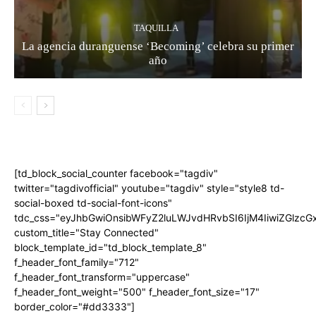
TAQUILLA
La agencia duranguense ‘Becoming’ celebra su primer
año
[td_block_social_counter facebook="tagdiv"
twitter="tagdivofficial" youtube="tagdiv" style="style8 td-
social-boxed td-social-font-icons"
tdc_css="eyJhbGwiOnsibWFyZ2luLWJvdHRvbSI6IjM4IiwiZGlz
custom_title="Stay Connected"
block_template_id="td_block_template_8"
f_header_font_family="712"
f_header_font_transform="uppercase"
f_header_font_weight="500" f_header_font_size="17"
border_color="#dd3333"]