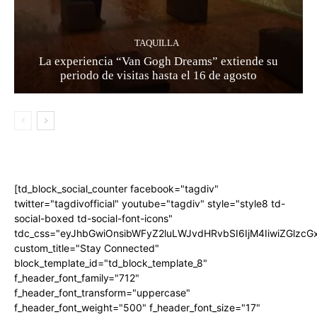
TAQUILLA
La experiencia “Van Gogh Dreams” extiende su
periodo de visitas hasta el 16 de agosto
[td_block_social_counter facebook="tagdiv"
twitter="tagdivofficial" youtube="tagdiv" style="style8 td-
social-boxed td-social-font-icons"
tdc_css="eyJhbGwiOnsibWFyZ2luLWJvdHRvbSI6IjM4IiwiZGlz
custom_title="Stay Connected"
block_template_id="td_block_template_8"
f_header_font_family="712"
f_header_font_transform="uppercase"
f_header_font_weight="500" f_header_font_size="17"