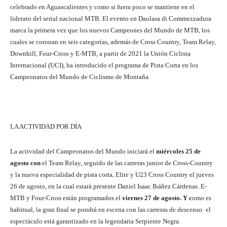
celebrado en Aguascalientes y como si fuera poco se mantiene en el
liderato del serial nacional MTB. El evento en Daolasa di Commezzadura
marca la primera vez que los nuevos Campeones del Mundo de MTB, los
cuales se coronan en seis categorías, además de Cross Country, Team Relay,
Downhill, Four-Cross y E-MTB, a partir de 2021 la Unión Ciclista
Internacional (UCI), ha introducido el programa de Pista Corta en los
Campeonatos del Mundo de Ciclismo de Montaña.
LA ACTIVIDAD POR DÍA
La actividad del Campeonatos del Mundo iniciará el
miércoles 25 de
agosto con
el Team Relay, seguido de las carreras junior de Cross-Country
y la nueva especialidad de pista corta, Elite y U23 Cross Country el jueves
26 de agosto, en la cual estará presente Daniel Isaac Ibáñez Cárdenas. E-
MTB y Four-Cross están programados el
viernes 27 de agosto. Y c
omo es
habitual, la gran final se pondrá en escena con las carreras de descenso: el
espectáculo está garantizado en la legendaria Serpiente Negra.