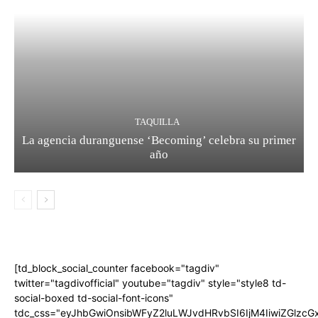
TAQUILLA
La agencia duranguense ‘Becoming’ celebra su primer
año
[td_block_social_counter facebook="tagdiv"
twitter="tagdivofficial" youtube="tagdiv" style="style8 td-
social-boxed td-social-font-icons"
tdc_css="eyJhbGwiOnsibWFyZ2luLWJvdHRvbSI6IjM4IiwiZGlz