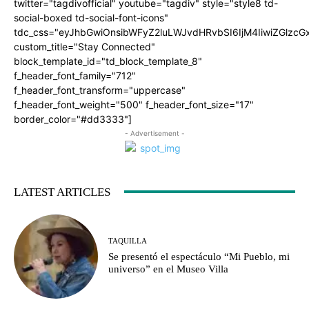
twitter="tagdivofficial" youtube="tagdiv" style="style8 td-
social-boxed td-social-font-icons"
tdc_css="eyJhbGwiOnsibWFyZ2luLWJvdHRvbSI6IjM4IiwiZGlz
custom_title="Stay Connected"
block_template_id="td_block_template_8"
f_header_font_family="712"
f_header_font_transform="uppercase"
f_header_font_weight="500" f_header_font_size="17"
border_color="#dd3333"]
- Advertisement -
LATEST ARTICLES
TAQUILLA
Se presentó el espectáculo “Mi Pueblo, mi
universo” en el Museo Villa