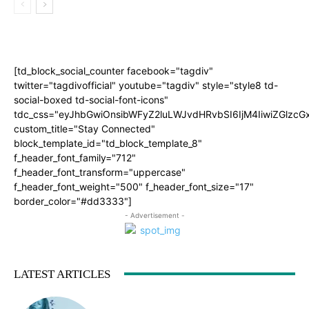
[td_block_social_counter facebook="tagdiv"
twitter="tagdivofficial" youtube="tagdiv" style="style8 td-
social-boxed td-social-font-icons"
tdc_css="eyJhbGwiOnsibWFyZ2luLWJvdHRvbSI6IjM4IiwiZGlz
custom_title="Stay Connected"
block_template_id="td_block_template_8"
f_header_font_family="712"
f_header_font_transform="uppercase"
f_header_font_weight="500" f_header_font_size="17"
border_color="#dd3333"]
- Advertisement -
LATEST ARTICLES