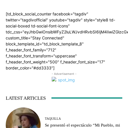
[td_block_social_counter facebook="tagdiv"
twitter="tagdivofficial" youtube="tagdiv" style="style8 td-
social-boxed td-social-font-icons"
tdc_css="eyJhbGwiOnsibWFyZ2luLWJvdHRvbSI6IjM4IiwiZGlz
custom_title="Stay Connected"
block_template_id="td_block_template_8"
f_header_font_family="712"
f_header_font_transform="uppercase"
f_header_font_weight="500" f_header_font_size="17"
border_color="#dd3333"]
- Advertisement -
LATEST ARTICLES
TAQUILLA
Se presentó el espectáculo “Mi Pueblo, mi