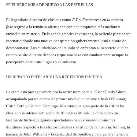
SPIELBERG MIRA DE NUEVO A LAS ESTRELLAS
El legendario director de clásicos como
E.T.
y
Encuentros en la tercera
fase
regresa a la temática alienígena con una propuesta más madura y
envuelta en misterio. En lugar de grandes invasiones, la película plantea un
escenario donde una masiva conspiración gubernamental está a punto de
desmoronarse. Los ciudadanos del mundo se enfrentan a un secreto que ha
estado oculto durante décadas y que amenaza con cambiar para siempre la
percepción de nuestro lugar en el universo.
UN REPARTO ESTELAR Y UNA RECEPCIÓN DIVIDIDA
La cinta está protagonizada por la actriz nominada al Oscar, Emily Blunt,
acompañada por un elenco de primer nivel que incluye a Josh O’Connor,
Colin Firth y Colman Domingo. Mientras que gran parte de la crítica ha
elogiado la intensa actuación de Blunt y calificado la obra como un
fascinante
thriller
, algunos espectadores han expresado opiniones
divididas respecto a los efectos visuales y el ritmo de la historia. Aún así, la
música de John Williams y la capacidad de Spielberg para generar tensión