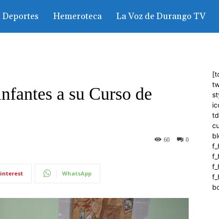
Deportes
Hemeroteca
La Voz de Durango TV
[t
tw
infantes a su Curso de
st
ic
t
c
bl
60
0
f_
f
f
interest
WhatsApp
f_
b