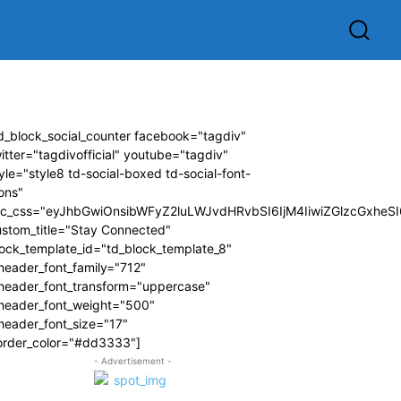
d_block_social_counter facebook="tagdiv"
itter="tagdivofficial" youtube="tagdiv"
yle="style8 td-social-boxed td-social-font-
ons"
dc_css="eyJhbGwiOnsibWFyZ2luLWJvdHRvbSI6IjM4IiwiZGlzcGxhe
ustom_title="Stay Connected"
ock_template_id="td_block_template_8"
header_font_family="712"
_header_font_transform="uppercase"
_header_font_weight="500"
header_font_size="17"
order_color="#dd3333"]
- Advertisement -