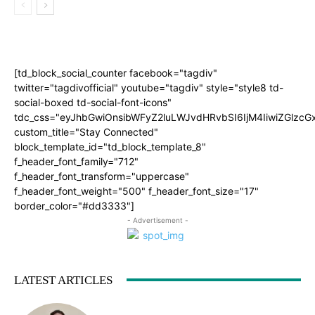
[td_block_social_counter facebook="tagdiv"
twitter="tagdivofficial" youtube="tagdiv" style="style8 td-
social-boxed td-social-font-icons"
tdc_css="eyJhbGwiOnsibWFyZ2luLWJvdHRvbSI6IjM4IiwiZGlz
custom_title="Stay Connected"
block_template_id="td_block_template_8"
f_header_font_family="712"
f_header_font_transform="uppercase"
f_header_font_weight="500" f_header_font_size="17"
border_color="#dd3333"]
- Advertisement -
LATEST ARTICLES