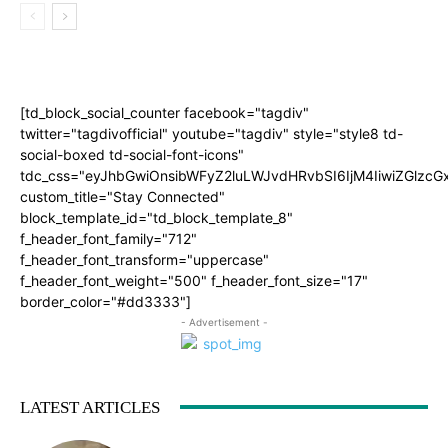
[td_block_social_counter facebook="tagdiv"
twitter="tagdivofficial" youtube="tagdiv" style="style8 td-
social-boxed td-social-font-icons"
tdc_css="eyJhbGwiOnsibWFyZ2luLWJvdHRvbSI6IjM4IiwiZGlz
custom_title="Stay Connected"
block_template_id="td_block_template_8"
f_header_font_family="712"
f_header_font_transform="uppercase"
f_header_font_weight="500" f_header_font_size="17"
border_color="#dd3333"]
- Advertisement -
LATEST ARTICLES