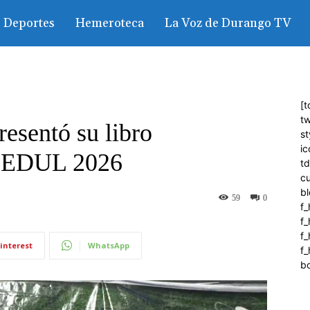
Deportes
Hemeroteca
La Voz de Durango TV
[t
tw
resentó su libro
st
ic
 FEDUL 2026
t
c
bl
59
0
f_
f
f
interest
WhatsApp
f_
b