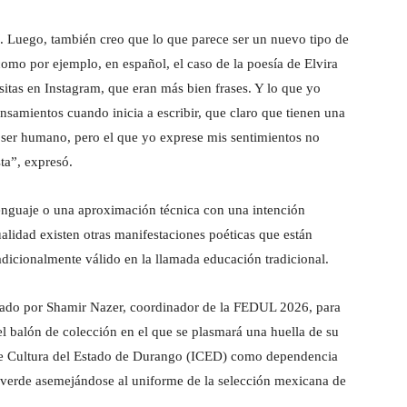
sí. Luego, también creo que lo que parece ser un nuevo tipo de
 como por ejemplo, en español, el caso de la poesía de Elvira
itas en Instagram, que eran más bien frases. Y lo que yo
nsamientos cuando inicia a escribir, que claro que tienen una
l ser humano, pero el que yo exprese mis sentimientos no
ta”, expresó.
l lenguaje o una aproximación técnica con una intención
alidad existen otras manifestaciones poéticas que están
radicionalmente válido en la llamada educación tradicional.
ordado por Shamir Nazer, coordinador de la FEDUL 2026, para
 el balón de colección en el que se plasmará una huella de su
o de Cultura del Estado de Durango (ICED) como dependencia
r verde asemejándose al uniforme de la selección mexicana de