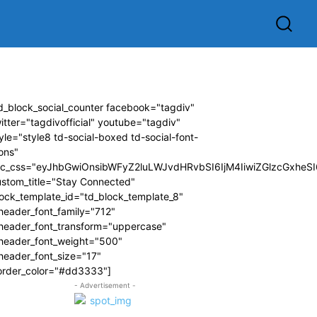
d_block_social_counter facebook="tagdiv"
itter="tagdivofficial" youtube="tagdiv"
yle="style8 td-social-boxed td-social-font-
ons"
dc_css="eyJhbGwiOnsibWFyZ2luLWJvdHRvbSI6IjM4IiwiZGlzcGxhe
ustom_title="Stay Connected"
ock_template_id="td_block_template_8"
header_font_family="712"
_header_font_transform="uppercase"
_header_font_weight="500"
header_font_size="17"
order_color="#dd3333"]
- Advertisement -