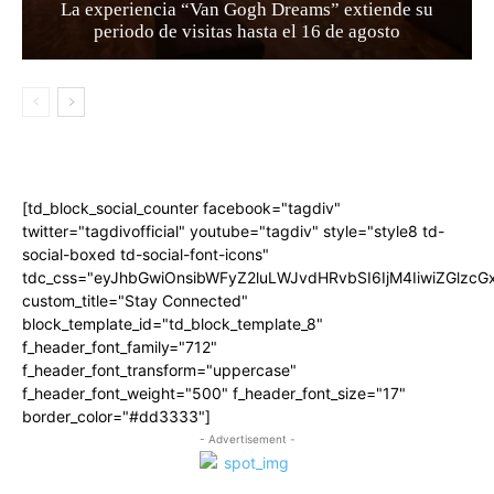
La experiencia “Van Gogh Dreams” extiende su
periodo de visitas hasta el 16 de agosto
[td_block_social_counter facebook="tagdiv"
twitter="tagdivofficial" youtube="tagdiv" style="style8 td-
social-boxed td-social-font-icons"
tdc_css="eyJhbGwiOnsibWFyZ2luLWJvdHRvbSI6IjM4IiwiZGlz
custom_title="Stay Connected"
block_template_id="td_block_template_8"
f_header_font_family="712"
f_header_font_transform="uppercase"
f_header_font_weight="500" f_header_font_size="17"
border_color="#dd3333"]
- Advertisement -