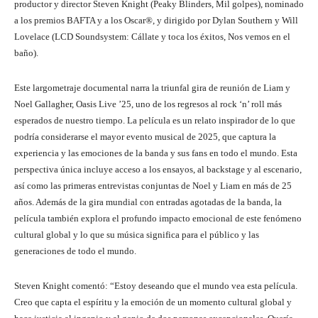
productor y director Steven Knight (Peaky Blinders, Mil golpes), nominado
a los premios BAFTA y a los Oscar®, y dirigido por Dylan Southern y Will
Lovelace (LCD Soundsystem: Cállate y toca los éxitos, Nos vemos en el
baño).
Este largometraje documental narra la triunfal gira de reunión de Liam y
Noel Gallagher, Oasis Live ’25, uno de los regresos al rock ‘n’ roll más
esperados de nuestro tiempo. La película es un relato inspirador de lo que
podría considerarse el mayor evento musical de 2025, que captura la
experiencia y las emociones de la banda y sus fans en todo el mundo. Esta
perspectiva única incluye acceso a los ensayos, al backstage y al escenario,
así como las primeras entrevistas conjuntas de Noel y Liam en más de 25
años. Además de la gira mundial con entradas agotadas de la banda, la
película también explora el profundo impacto emocional de este fenómeno
cultural global y lo que su música significa para el público y las
generaciones de todo el mundo.
Steven Knight comentó: “Estoy deseando que el mundo vea esta película.
Creo que capta el espíritu y la emoción de un momento cultural global y