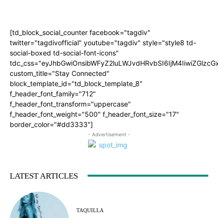
[td_block_social_counter facebook="tagdiv"
twitter="tagdivofficial" youtube="tagdiv" style="style8 td-
social-boxed td-social-font-icons"
tdc_css="eyJhbGwiOnsibWFyZ2luLWJvdHRvbSI6IjM4IiwiZGlz
custom_title="Stay Connected"
block_template_id="td_block_template_8"
f_header_font_family="712"
f_header_font_transform="uppercase"
f_header_font_weight="500" f_header_font_size="17"
border_color="#dd3333"]
- Advertisement -
LATEST ARTICLES
TAQUILLA