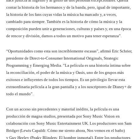
hace justicia al ingenio y al genio de dos personas excepcionales. Quería
contar la historia de los hermanos y de la banda, pero, igual de importante,
la historia de los fans cuyas vidas la música ha marcado y, a veces,
cambiado para siempre. También es la historia de cómo la música y la
composición pueden unir a generaciones, culturas y países y, en una época
de rencor y división, darnos a todos un motivo para tener esperanza”.
“Oportunidades como esta son increíblemente escasas”, afirmó Eric Schrier,
presidente de Direct-to-Consumer International Originals, Strategic
Programming y Emerging Media. “La película es una historia íntima sobre
la reconciliación, el poder de la música y Oasis, uno de los grupos más
exitosos e influyentes de todos los tiempos. Es un privilegio llevar esta
extraordinaria película a la gran pantalla y a los suscriptores de Disney+ de
todo el mundo”.
Con un acceso sin precedentes y material inédito, la película es una
producción de magna studios, presentada por Sony Music Vision en
colaboración con Sony Music Entertainment UK. Los productores son Sam
Bridger (Lewis Capaldi: Cómo me siento ahora, Nos vemos en el baño)
y Guy Heeley (Peaky Blinders: El hombre inmortal). Entre los productores