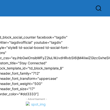
d_block_social_counter facebook="tagdiv"
itter="tagdivofficial" youtube="tagdiv"
yle="style8 td-social-boxed td-social-font-
ons"
dc_css="eyJhbGwiOnsibWFyZ2luLWJvdHRvbSI6IjM4IiwiZGlzcGxhe
ustom_title="Stay Connected"
ock_template_id="td_block_template_8"
header_font_family="712"
_header_font_transform="uppercase"
_header_font_weight="500"
header_font_size="17"
order_color="#dd3333"]
- Advertisement -