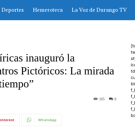
Deportes
Hemeroteca
La Voz de Durango TV
[t
tw
ricas inauguró la
st
ic
tros Pictóricos: La mirada
t
c
 tiempo”
bl
f_
f
105
0
f
f_
b
interest
WhatsApp