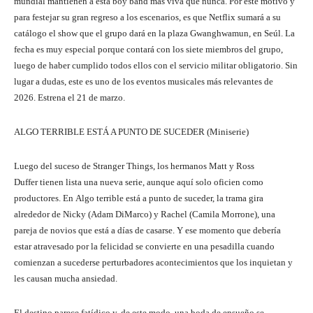
mundial mantienen a esta boy band más viva que nunca. Por este motivo y
para festejar su gran regreso a los escenarios, es que Netflix sumará a su
catálogo el show que el grupo dará en la plaza Gwanghwamun, en Seúl. La
fecha es muy especial porque contará con los siete miembros del grupo,
luego de haber cumplido todos ellos con el servicio militar obligatorio. Sin
lugar a dudas, este es uno de los eventos musicales más relevantes de
2026. Estrena el 21 de marzo.
ALGO TERRIBLE ESTÁ A PUNTO DE SUCEDER (Miniserie)
Luego del suceso de Stranger Things, los hermanos Matt y Ross
Duffer tienen lista una nueva serie, aunque aquí solo oficien como
productores. En Algo terrible está a punto de suceder, la trama gira
alrededor de Nicky (Adam DiMarco) y Rachel (Camila Morrone), una
pareja de novios que está a días de casarse. Y ese momento que debería
estar atravesado por la felicidad se convierte en una pesadilla cuando
comienzan a sucederse perturbadores acontecimientos que los inquietan y
les causan mucha ansiedad.
El destino parece fatídico y, de este modo, una boda de ensueño se