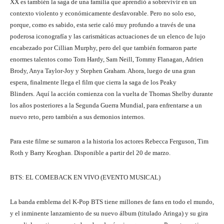
XX es también la saga de una familia que aprendió a sobrevivir en un
contexto violento y económicamente desfavorable. Pero no solo eso,
porque, como es sabido, esta serie caló muy profundo a través de una
poderosa iconografía y las carismáticas actuaciones de un elenco de lujo
encabezado por Cillian Murphy, pero del que también formaron parte
enormes talentos como Tom Hardy, Sam Neill, Tommy Flanagan, Adrien
Brody, Anya Taylor-Joy y Stephen Graham. Ahora, luego de una gran
espera, finalmente llega el film que cierra la saga de los Peaky
Blinders. Aquí la acción comienza con la vuelta de Thomas Shelby durante
los años posteriores a la Segunda Guerra Mundial, para enfrentarse a un
nuevo reto, pero también a sus demonios internos.
Para este filme se sumaron a la historia los actores Rebecca Ferguson, Tim
Roth y Barry Keoghan. Disponible a partir del 20 de marzo.
BTS: EL COMEBACK EN VIVO (EVENTO MUSICAL)
La banda emblema del K-Pop BTS tiene millones de fans en todo el mundo,
y el inminente lanzamiento de su nuevo álbum (titulado Aringa) y su gira