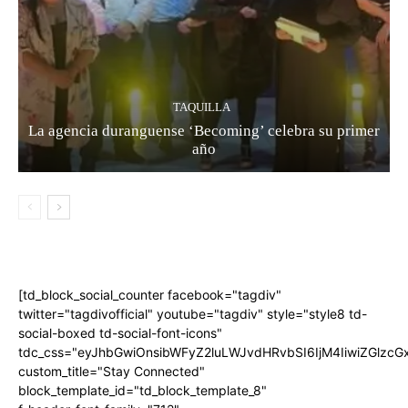
TAQUILLA
La agencia duranguense ‘Becoming’ celebra su primer
año
[td_block_social_counter facebook="tagdiv"
twitter="tagdivofficial" youtube="tagdiv" style="style8 td-
social-boxed td-social-font-icons"
tdc_css="eyJhbGwiOnsibWFyZ2luLWJvdHRvbSI6IjM4IiwiZGlz
custom_title="Stay Connected"
block_template_id="td_block_template_8"