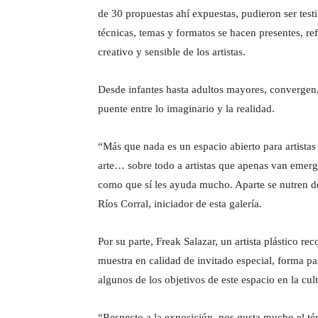
de 30 propuestas ahí expuestas, pudieron ser test
técnicas, temas y formatos se hacen presentes, re
creativo y sensible de los artistas.
Desde infantes hasta adultos mayores, convergen,
puente entre lo imaginario y la realidad.
“Más que nada es un espacio abierto para artistas
arte… sobre todo a artistas que apenas van emerg
como que sí les ayuda mucho. Aparte se nutren d
Ríos Corral, iniciador de esta galería.
Por su parte, Freak Salazar, un artista plástico re
muestra en calidad de invitado especial, forma pa
algunos de los objetivos de este espacio en la cu
“Respecto a la exposición, nos gusta mucho el té