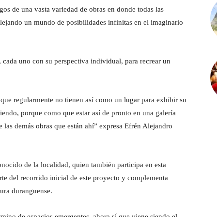
igos de una vasta variedad de obras en donde todas las
flejando un mundo de posibilidades infinitas en el imaginario
 cada uno con su perspectiva individual, para recrear un
 que regularmente no tienen así como un lugar para exhibir su
iendo, porque como que estar así de pronto en una galería
e las demás obras que están ahí” expresa Efrén Alejandro
conocido de la localidad, quien también participa en esta
rte del recorrido inicial de este proyecto y complementa
ltura duranguense.
rmino de espacios emergentes, ahora sí que viene siendo el