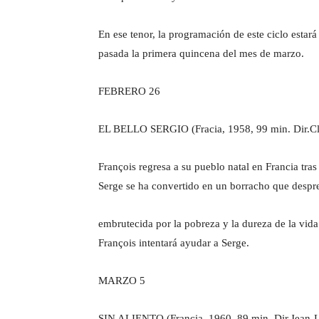
En ese tenor, la programación de este ciclo estar
pasada la primera quincena del mes de marzo.
FEBRERO 26
EL BELLO SERGIO (Fracia, 1958, 99 min. Dir.Cla
François regresa a su pueblo natal en Francia tra
Serge se ha convertido en un borracho que despre
embrutecida por la pobreza y la dureza de la vida 
François intentará ayudar a Serge.
MARZO 5
SIN ALIENTO (Francia, 1960, 89 min. Dir.Jean-