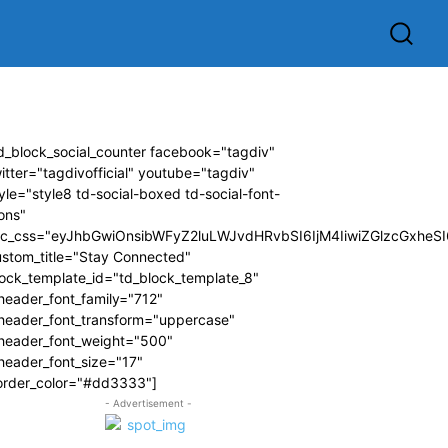
d_block_social_counter facebook="tagdiv"
itter="tagdivofficial" youtube="tagdiv"
yle="style8 td-social-boxed td-social-font-
ons"
dc_css="eyJhbGwiOnsibWFyZ2luLWJvdHRvbSI6IjM4IiwiZGlzcGxhe
ustom_title="Stay Connected"
ock_template_id="td_block_template_8"
header_font_family="712"
_header_font_transform="uppercase"
_header_font_weight="500"
header_font_size="17"
order_color="#dd3333"]
- Advertisement -