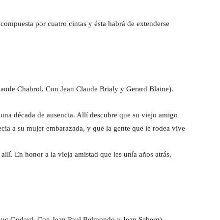
á compuesta por cuatro cintas y ésta habrá de extenderse
ude Chabrol. Con Jean Claude Brialy y Gerard Blaine).
s una década de ausencia. Allí descubre que su viejo amigo
cia a su mujer embarazada, y que la gente que le rodea vive
allí. En honor a la vieja amistad que les unía años atrás,
Luc Godard. Con Jean Paul Belmondo y Jean Seberg).