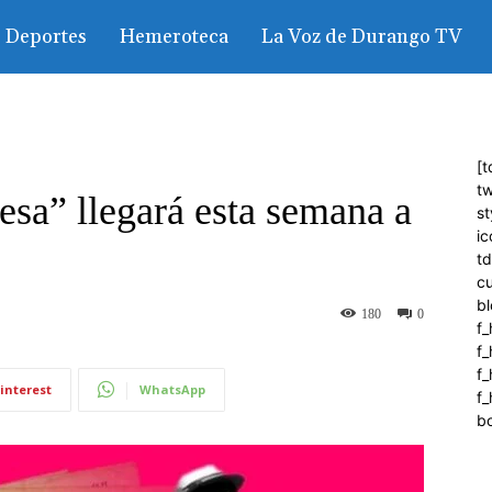
Deportes
Hemeroteca
La Voz de Durango TV
[t
tw
sa” llegará esta semana a
st
ic
t
c
bl
180
0
f_
f
f
interest
WhatsApp
f_
b