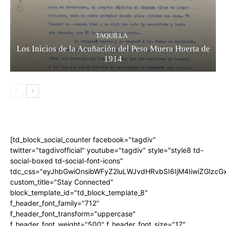
TAQUILLA
Los Inicios de la Acuñación del Peso Muera Huerta de
1914
[td_block_social_counter facebook="tagdiv"
twitter="tagdivofficial" youtube="tagdiv" style="style8 td-
social-boxed td-social-font-icons"
tdc_css="eyJhbGwiOnsibWFyZ2luLWJvdHRvbSI6IjM4IiwiZGlz
custom_title="Stay Connected"
block_template_id="td_block_template_8"
f_header_font_family="712"
f_header_font_transform="uppercase"
f_header_font_weight="500" f_header_font_size="17"