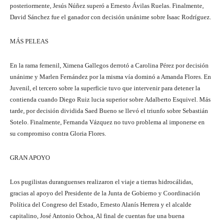
posteriormente, Jesús Núñez superó a Ernesto Ávilas Ruelas. Finalmente,
David Sánchez fue el ganador con decisión unánime sobre Isaac Rodríguez.
MÁS PELEAS
En la rama femenil, Ximena Gallegos derrotó a Carolina Pérez por decisión
unánime y Marlen Fernández por la misma vía dominó a Amanda Flores. En
Juvenil, el tercero sobre la superficie tuvo que intervenir para detener la
contienda cuando Diego Ruiz lucia superior sobre Adalberto Esquivel. Más
tarde, por decisión dividida Saed Bueno se llevó el triunfo sobre Sebastián
Sotelo. Finalmente, Fernanda Vázquez no tuvo problema al imponerse en
su compromiso contra Gloria Flores.
GRAN APOYO
Los pugilistas duranguenses realizaron el viaje a tierras hidrocálidas,
gracias al apoyo del Presidente de la Junta de Gobierno y Coordinación
Política del Congreso del Estado, Ernesto Alanís Herrera y el alcalde
capitalino, José Antonio Ochoa, Al final de cuentas fue una buena