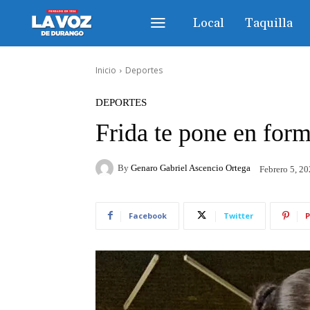
Local
Taquilla
Inicio
Deportes
DEPORTES
Frida te pone en for
By
Genaro Gabriel Ascencio Ortega
Febrero 5, 2
Facebook
Twitter
P