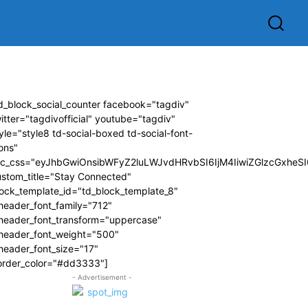
d_block_social_counter facebook="tagdiv"
itter="tagdivofficial" youtube="tagdiv"
yle="style8 td-social-boxed td-social-font-
ons"
dc_css="eyJhbGwiOnsibWFyZ2luLWJvdHRvbSI6IjM4IiwiZGlzcGxhe
ustom_title="Stay Connected"
ock_template_id="td_block_template_8"
header_font_family="712"
_header_font_transform="uppercase"
_header_font_weight="500"
header_font_size="17"
order_color="#dd3333"]
- Advertisement -