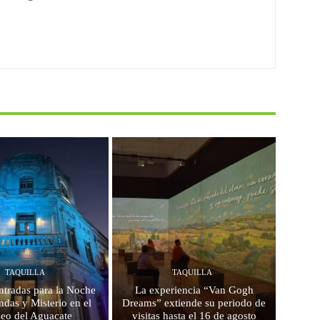
TAQUILLA
TAQUILLA
ntradas para la Noche
La experiencia “Van Gogh
das y Misterio en el
Dreams” extiende su periodo de
eo del Aguacate
visitas hasta el 16 de agosto