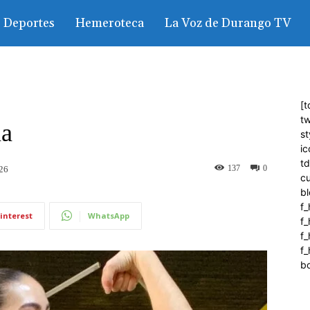
Deportes
Hemeroteca
La Voz de Durango TV
[t
tw
ma
st
ic
t
137
0
026
c
bl
f_
interest
WhatsApp
f
f
f_
b