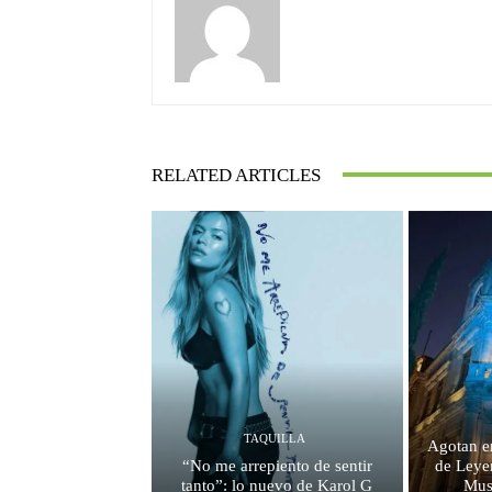
RELATED ARTICLES
TAQUILLA
Agotan e
“No me arrepiento de sentir
de Leyen
tanto”: lo nuevo de Karol G
Mus