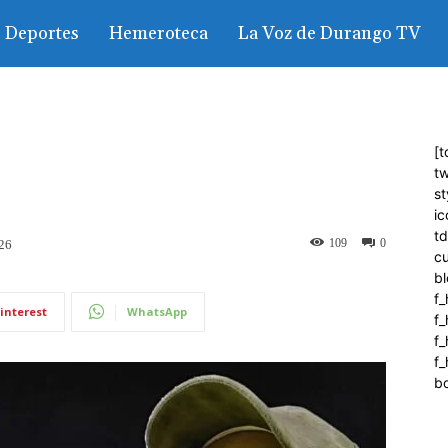
Deportes
Hemeroteca
La Voz de Durango TV
[t
tw
st
ic
t
109
0
026
c
bl
f_
interest
WhatsApp
f
f
f_
b