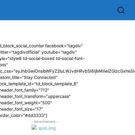
d_block_social_counter facebook="tagdiv"
itter="tagdivofficial" youtube="tagdiv"
yle="style8 td-social-boxed td-social-font-
ons"
dc_css="eyJhbGwiOnsibWFyZ2luLWJvdHRvbSI6IjM4IiwiZGlzcGxhe
ustom_title="Stay Connected"
ock_template_id="td_block_template_8"
header_font_family="712"
_header_font_transform="uppercase"
_header_font_weight="500"
header_font_size="17"
order_color="#dd3333"]
- Advertisement -