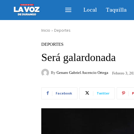
Local
Taquilla
Inicio
Deportes
DEPORTES
Será galardonada
By
Genaro Gabriel Ascencio Ortega
Febrero 3, 2
Facebook
Twitter
P