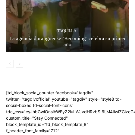
TAQUILLA
La agencia duranguense ‘Becoming’ celebra su primer
año
[td_block_social_counter facebook="tagdiv"
twitter="tagdivofficial" youtube="tagdiv" style="style8 td-
social-boxed td-social-font-icons"
tdc_css="eyJhbGwiOnsibWFyZ2luLWJvdHRvbSI6IjM4IiwiZGlz
custom_title="Stay Connected"
block_template_id="td_block_template_8"
f_header_font_family="712"