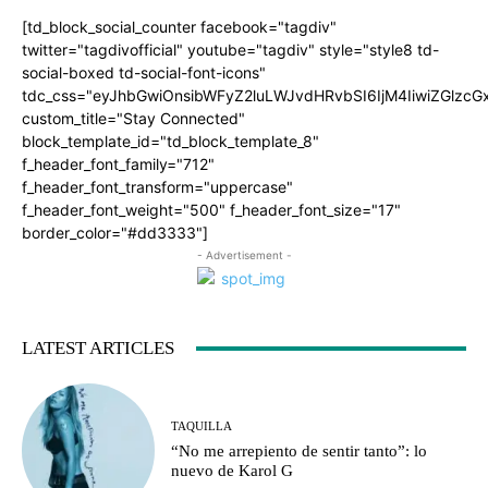
[td_block_social_counter facebook="tagdiv"
twitter="tagdivofficial" youtube="tagdiv" style="style8 td-
social-boxed td-social-font-icons"
tdc_css="eyJhbGwiOnsibWFyZ2luLWJvdHRvbSI6IjM4IiwiZGlz
custom_title="Stay Connected"
block_template_id="td_block_template_8"
f_header_font_family="712"
f_header_font_transform="uppercase"
f_header_font_weight="500" f_header_font_size="17"
border_color="#dd3333"]
- Advertisement -
LATEST ARTICLES
TAQUILLA
“No me arrepiento de sentir tanto”: lo
nuevo de Karol G