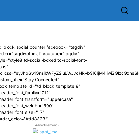
d_block_social_counter facebook="tagdiv"
itter="tagdivofficial" youtube="tagdiv"
yle="style8 td-social-boxed td-social-font-
ons"
dc_css="eyJhbGwiOnsibWFyZ2luLWJvdHRvbSI6IjM4IiwiZGlzcGxhe
ustom_title="Stay Connected"
ock_template_id="td_block_template_8"
header_font_family="712"
_header_font_transform="uppercase"
_header_font_weight="500"
header_font_size="17"
order_color="#dd3333"]
- Advertisement -