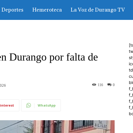
Deportes
Hemeroteca
La Voz de Durango TV
[t
tw
en Durango por falta de
st
ic
t
c
bl
116
0
2026
f_
f
f
interest
WhatsApp
f_
b