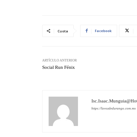
Facebook
Cuota
ARTÍCULO ANTERIOR
Social Run Fénix
Isc.isaac.munguia@ho
https://lavozdedurango.com.mx