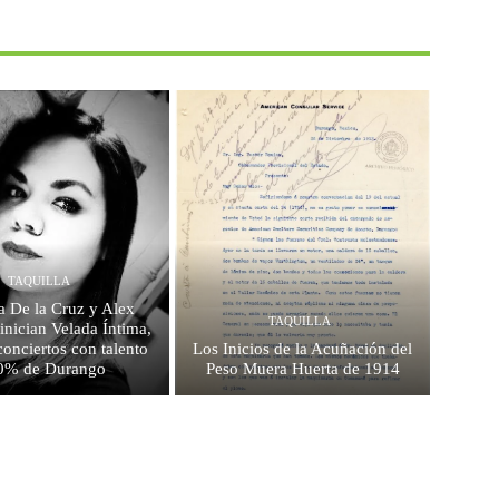
TAQUILLA
a De la Cruz y Alex
TAQUILLA
inician Velada Íntima,
conciertos con talento
Los Inicios de la Acuñación del
0% de Durango
Peso Muera Huerta de 1914