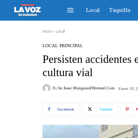
Local
Taquilla
Inicio
Local
LOCAL
PRINCIPAL
Persisten accidentes 
cultura vial
By
Isc.isaac.munguia@hotmail.com
Enero 19, 
Facebook
Twitter
P