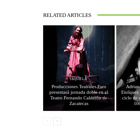
RELATED ARTICLES
TAQUILLA
Producciones Teatrales Faro
Adrian
presentará jornada doble en el
Enríquez 
Teatro Fernando Calderón de
ciclo de 
Zacatecas
10