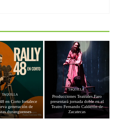
TAQUILLA
TAQUILLA
Producciones Teatrales Faro
 48 en Corto fortalece
presentará jornada doble en el
ueva generación de
Teatro Fernando Calderón de
stas duranguenses
Zacatecas