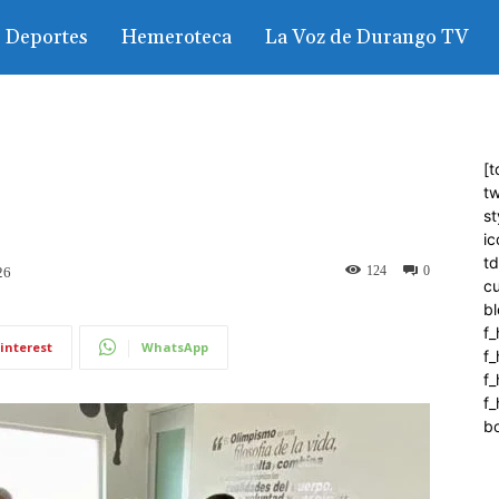
Deportes
Hemeroteca
La Voz de Durango TV
[t
tw
st
ic
t
124
0
26
c
bl
f_
interest
WhatsApp
f
f
f_
b