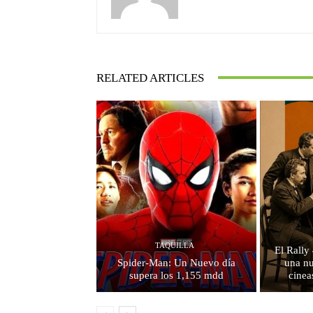
RELATED ARTICLES
TAQUILLA
El Rally
Spider-Man: Un Nuevo día
una n
supera los 1,155 mdd
cinea