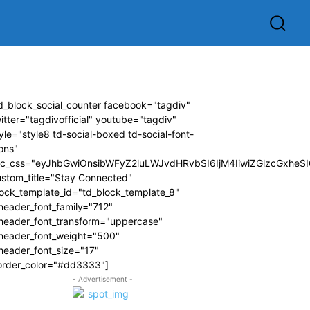
d_block_social_counter facebook="tagdiv"
itter="tagdivofficial" youtube="tagdiv"
yle="style8 td-social-boxed td-social-font-
ons"
dc_css="eyJhbGwiOnsibWFyZ2luLWJvdHRvbSI6IjM4IiwiZGlzcGxhe
ustom_title="Stay Connected"
ock_template_id="td_block_template_8"
header_font_family="712"
_header_font_transform="uppercase"
_header_font_weight="500"
header_font_size="17"
order_color="#dd3333"]
- Advertisement -