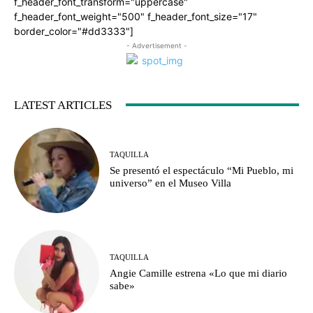
f_header_font_transform="uppercase"
f_header_font_weight="500" f_header_font_size="17"
border_color="#dd3333"]
- Advertisement -
LATEST ARTICLES
TAQUILLA
Se presentó el espectáculo “Mi Pueblo, mi
universo” en el Museo Villa
TAQUILLA
Angie Camille estrena «Lo que mi diario
sabe»