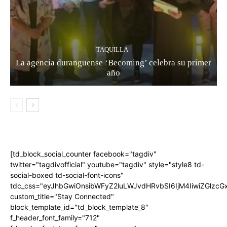
TAQUILLA
La agencia duranguense ‘Becoming’ celebra su primer
año
[td_block_social_counter facebook="tagdiv"
twitter="tagdivofficial" youtube="tagdiv" style="style8 td-
social-boxed td-social-font-icons"
tdc_css="eyJhbGwiOnsibWFyZ2luLWJvdHRvbSI6IjM4IiwiZGlz
custom_title="Stay Connected"
block_template_id="td_block_template_8"
f_header_font_family="712"