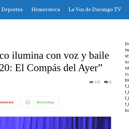
Deportes
Hemeroteca
La Voz de Durango TV
[t
tw
co ilumina con voz y baile
st
ic
920: El Compás del Ayer”
t
c
bl
175
0
f_
f
f
interest
WhatsApp
f_
b