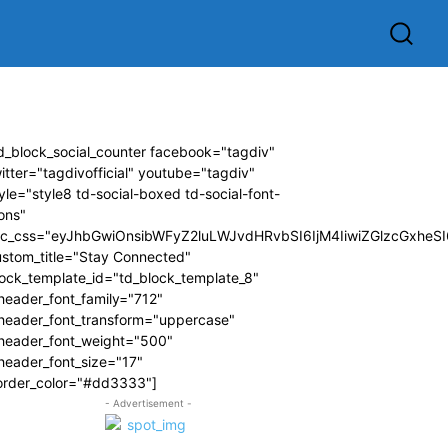
d_block_social_counter facebook="tagdiv"
itter="tagdivofficial" youtube="tagdiv"
yle="style8 td-social-boxed td-social-font-
ons"
dc_css="eyJhbGwiOnsibWFyZ2luLWJvdHRvbSI6IjM4IiwiZGlzcGxhe
ustom_title="Stay Connected"
ock_template_id="td_block_template_8"
header_font_family="712"
_header_font_transform="uppercase"
_header_font_weight="500"
header_font_size="17"
order_color="#dd3333"]
- Advertisement -