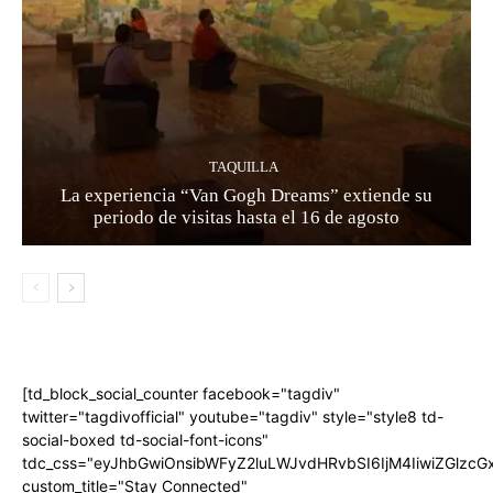
TAQUILLA
La experiencia “Van Gogh Dreams” extiende su
periodo de visitas hasta el 16 de agosto
[td_block_social_counter facebook="tagdiv"
twitter="tagdivofficial" youtube="tagdiv" style="style8 td-
social-boxed td-social-font-icons"
tdc_css="eyJhbGwiOnsibWFyZ2luLWJvdHRvbSI6IjM4IiwiZGlz
custom_title="Stay Connected"