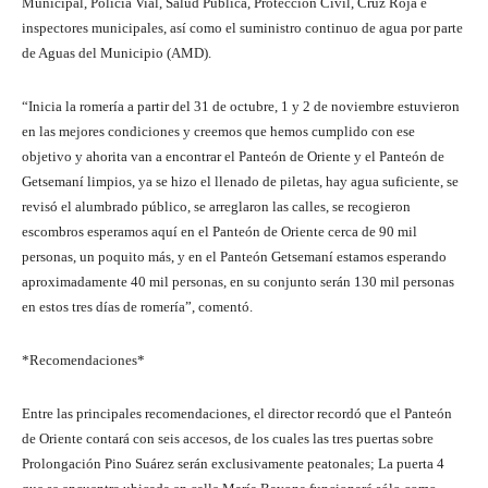
Municipal, Policía Vial, Salud Pública, Protección Civil, Cruz Roja e
inspectores municipales, así como el suministro continuo de agua por parte
de Aguas del Municipio (AMD).
“Inicia la romería a partir del 31 de octubre, 1 y 2 de noviembre estuvieron
en las mejores condiciones y creemos que hemos cumplido con ese
objetivo y ahorita van a encontrar el Panteón de Oriente y el Panteón de
Getsemaní limpios, ya se hizo el llenado de piletas, hay agua suficiente, se
revisó el alumbrado público, se arreglaron las calles, se recogieron
escombros esperamos aquí en el Panteón de Oriente cerca de 90 mil
personas, un poquito más, y en el Panteón Getsemaní estamos esperando
aproximadamente 40 mil personas, en su conjunto serán 130 mil personas
en estos tres días de romería”, comentó.
*Recomendaciones*
Entre las principales recomendaciones, el director recordó que el Panteón
de Oriente contará con seis accesos, de los cuales las tres puertas sobre
Prolongación Pino Suárez serán exclusivamente peatonales; La puerta 4