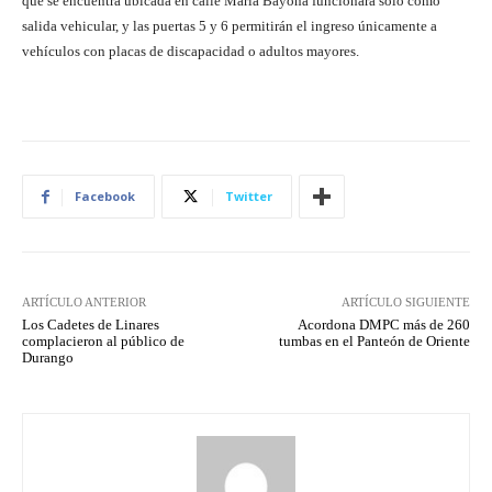
que se encuentra ubicada en calle María Bayona funcionará sólo como
salida vehicular, y las puertas 5 y 6 permitirán el ingreso únicamente a
vehículos con placas de discapacidad o adultos mayores.
Facebook
Twitter
ARTÍCULO ANTERIOR
ARTÍCULO SIGUIENTE
Los Cadetes de Linares
Acordona DMPC más de 260
complacieron al público de
tumbas en el Panteón de Oriente
Durango