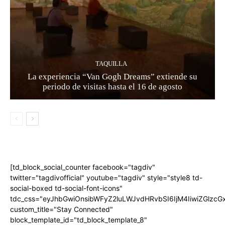
TAQUILLA
La experiencia “Van Gogh Dreams” extiende su
periodo de visitas hasta el 16 de agosto
[td_block_social_counter facebook="tagdiv"
twitter="tagdivofficial" youtube="tagdiv" style="style8 td-
social-boxed td-social-font-icons"
tdc_css="eyJhbGwiOnsibWFyZ2luLWJvdHRvbSI6IjM4IiwiZGlz
custom_title="Stay Connected"
block_template_id="td_block_template_8"