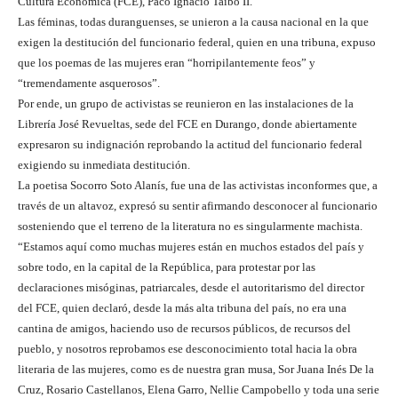
Cultura Económica (FCE), Paco Ignacio Taibo II.
Las féminas, todas duranguenses, se unieron a la causa nacional en la que
exigen la destitución del funcionario federal, quien en una tribuna, expuso
que los poemas de las mujeres eran “horripilantemente feos” y
“tremendamente asquerosos”.
Por ende, un grupo de activistas se reunieron en las instalaciones de la
Librería José Revueltas, sede del FCE en Durango, donde abiertamente
expresaron su indignación reprobando la actitud del funcionario federal
exigiendo su inmediata destitución.
La poetisa Socorro Soto Alanís, fue una de las activistas inconformes que, a
través de un altavoz, expresó su sentir afirmando desconocer al funcionario
sosteniendo que el terreno de la literatura no es singularmente machista.
“Estamos aquí como muchas mujeres están en muchos estados del país y
sobre todo, en la capital de la República, para protestar por las
declaraciones misóginas, patriarcales, desde el autoritarismo del director
del FCE, quien declaró, desde la más alta tribuna del país, no era una
cantina de amigos, haciendo uso de recursos públicos, de recursos del
pueblo, y nosotros reprobamos ese desconocimiento total hacia la obra
literaria de las mujeres, como es de nuestra gran musa, Sor Juana Inés De la
Cruz, Rosario Castellanos, Elena Garro, Nellie Campobello y toda una serie