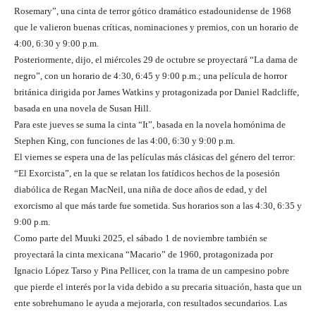
Rosemary”, una cinta de terror gótico dramático estadounidense de 1968
que le valieron buenas críticas, nominaciones y premios, con un horario de
4:00, 6:30 y 9:00 p.m.
Posteriormente, dijo, el miércoles 29 de octubre se proyectará “La dama de
negro”, con un horario de 4:30, 6:45 y 9:00 p.m.; una película de horror
británica dirigida por James Watkins y protagonizada por Daniel Radcliffe,
basada en una novela de Susan Hill.
Para este jueves se suma la cinta “It”, basada en la novela homónima de
Stephen King, con funciones de las 4:00, 6:30 y 9:00 p.m.
El viernes se espera una de las películas más clásicas del género del terror:
“El Exorcista”, en la que se relatan los fatídicos hechos de la posesión
diabólica de Regan MacNeil, una niña de doce años de edad, y del
exorcismo al que más tarde fue sometida. Sus horarios son a las 4:30, 6:35 y
9:00 p.m.
Como parte del Muuki 2025, el sábado 1 de noviembre también se
proyectará la cinta mexicana “Macario” de 1960, protagonizada por
Ignacio López Tarso y Pina Pellicer, con la trama de un campesino pobre
que pierde el interés por la vida debido a su precaria situación, hasta que un
ente sobrehumano le ayuda a mejorarla, con resultados secundarios. Las