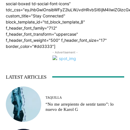
social-boxed td-social-font-icons"
tdc_css="eyJhbGwiOnsibWFyZ2luLWJvdHRvbSI6IjM4IiwiZGlz
custom_title="Stay Connected"
block_template_id="td_block_template_8"
f_header_font_family="712"
f_header_font_transform="uppercase"
f_header_font_weight="500" f_header_font_size="17"
border_color="#dd3333"]
- Advertisement -
LATEST ARTICLES
TAQUILLA
“No me arrepiento de sentir tanto”: lo
nuevo de Karol G