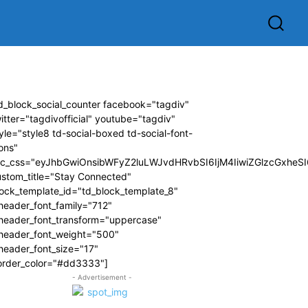
d_block_social_counter facebook="tagdiv"
itter="tagdivofficial" youtube="tagdiv"
yle="style8 td-social-boxed td-social-font-
ons"
dc_css="eyJhbGwiOnsibWFyZ2luLWJvdHRvbSI6IjM4IiwiZGlzcGxhe
ustom_title="Stay Connected"
ock_template_id="td_block_template_8"
header_font_family="712"
_header_font_transform="uppercase"
_header_font_weight="500"
header_font_size="17"
order_color="#dd3333"]
- Advertisement -