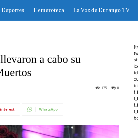
Deportes
Hemeroteca
La Voz de Durango TV
[t
tw
 llevaron a cabo su
st
ic
Muertos
t
c
bl
175
0
f_
f
f
interest
WhatsApp
f_
b