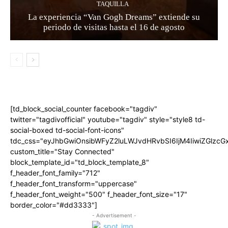
TAQUILLA
La experiencia “Van Gogh Dreams” extiende su
periodo de visitas hasta el 16 de agosto
[td_block_social_counter facebook="tagdiv"
twitter="tagdivofficial" youtube="tagdiv" style="style8 td-
social-boxed td-social-font-icons"
tdc_css="eyJhbGwiOnsibWFyZ2luLWJvdHRvbSI6IjM4IiwiZGlz
custom_title="Stay Connected"
block_template_id="td_block_template_8"
f_header_font_family="712"
f_header_font_transform="uppercase"
f_header_font_weight="500" f_header_font_size="17"
border_color="#dd3333"]
- Advertisement -