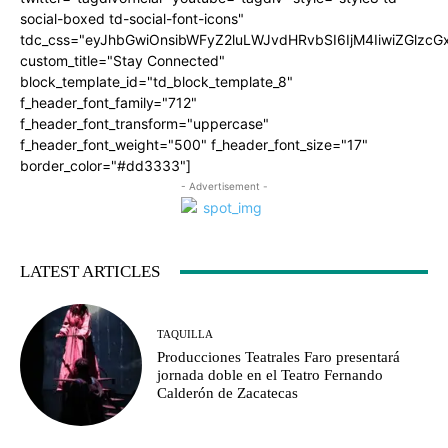
social-boxed td-social-font-icons"
tdc_css="eyJhbGwiOnsibWFyZ2luLWJvdHRvbSI6IjM4IiwiZGlz
custom_title="Stay Connected"
block_template_id="td_block_template_8"
f_header_font_family="712"
f_header_font_transform="uppercase"
f_header_font_weight="500" f_header_font_size="17"
border_color="#dd3333"]
- Advertisement -
LATEST ARTICLES
TAQUILLA
Producciones Teatrales Faro presentará
jornada doble en el Teatro Fernando
Calderón de Zacatecas