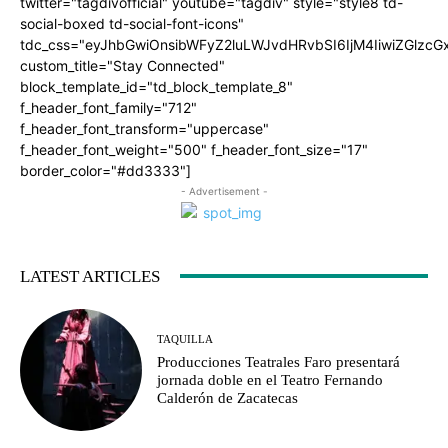
twitter="tagdivofficial" youtube="tagdiv" style="style8 td-
social-boxed td-social-font-icons"
tdc_css="eyJhbGwiOnsibWFyZ2luLWJvdHRvbSI6IjM4IiwiZGlz
custom_title="Stay Connected"
block_template_id="td_block_template_8"
f_header_font_family="712"
f_header_font_transform="uppercase"
f_header_font_weight="500" f_header_font_size="17"
border_color="#dd3333"]
- Advertisement -
LATEST ARTICLES
TAQUILLA
Producciones Teatrales Faro presentará
jornada doble en el Teatro Fernando
Calderón de Zacatecas