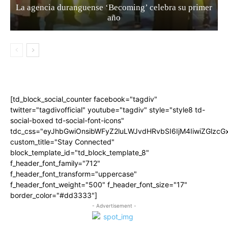
La agencia duranguense ‘Becoming’ celebra su primer
año
[td_block_social_counter facebook="tagdiv"
twitter="tagdivofficial" youtube="tagdiv" style="style8 td-
social-boxed td-social-font-icons"
tdc_css="eyJhbGwiOnsibWFyZ2luLWJvdHRvbSI6IjM4IiwiZGlz
custom_title="Stay Connected"
block_template_id="td_block_template_8"
f_header_font_family="712"
f_header_font_transform="uppercase"
f_header_font_weight="500" f_header_font_size="17"
border_color="#dd3333"]
- Advertisement -