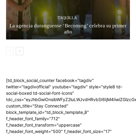
TAQUILLA
La agencia duranguense ‘Becoming’ celebra su primer
año
[td_block_social_counter facebook="tagdiv"
twitter="tagdivofficial" youtube="tagdiv" style="style8 td-
social-boxed td-social-font-icons"
tdc_css="eyJhbGwiOnsibWFyZ2luLWJvdHRvbSI6IjM4IiwiZGlz
custom_title="Stay Connected"
block_template_id="td_block_template_8"
f_header_font_family="712"
f_header_font_transform="uppercase"
f_header_font_weight="500" f_header_font_size="17"