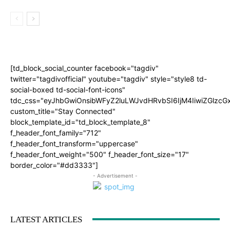
[td_block_social_counter facebook="tagdiv"
twitter="tagdivofficial" youtube="tagdiv" style="style8 td-
social-boxed td-social-font-icons"
tdc_css="eyJhbGwiOnsibWFyZ2luLWJvdHRvbSI6IjM4IiwiZGlz
custom_title="Stay Connected"
block_template_id="td_block_template_8"
f_header_font_family="712"
f_header_font_transform="uppercase"
f_header_font_weight="500" f_header_font_size="17"
border_color="#dd3333"]
- Advertisement -
LATEST ARTICLES