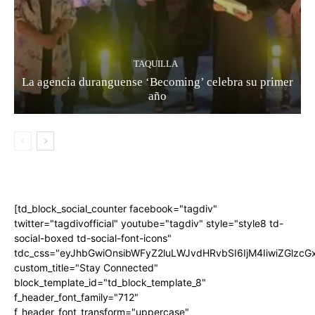
TAQUILLA
La agencia duranguense ‘Becoming’ celebra su primer
año
[td_block_social_counter facebook="tagdiv"
twitter="tagdivofficial" youtube="tagdiv" style="style8 td-
social-boxed td-social-font-icons"
tdc_css="eyJhbGwiOnsibWFyZ2luLWJvdHRvbSI6IjM4IiwiZGlz
custom_title="Stay Connected"
block_template_id="td_block_template_8"
f_header_font_family="712"
f_header_font_transform="uppercase"