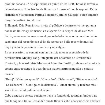
próximo sábado 27 de septiembre en punto de las 19:00 horas se llevará a
cabo el evento “Una Noche de Boleros y Romance” con la soprano Dalia
Hernández y la pianista Fátima Berenice Corrales Saucedo, quien también
funge en la dirección de este.
El llamado Dúo Romántico, invita al público a dejarse envolver por una
noche de Boleros y Romance, en vísperas de la despedida de este Mes
Patrio, en un evento ameno en el que se habrán de recordar muchas de las
canciones del recuerdo con el fin de recrear un bello recorrido musical
impregnado de pasión, sentimiento y nostalgia.
En esta ocasión, se contará con las participaciones especiales de la
percusionista Meylay Pang, integrante del Ensamble de Percusiones
Chekeré, y la saxofonista Monserrat Alamillo Carrillo, quienes reforzarán la
escena enriqueciendo la ocasión con mayor instrumentación y énfasis
musical.
“Reloj”, “Contigo aprendí”, “Cien años”, “Sabor a mí”, “Bésame mucho”,
“La Habanera”, “Contigo en la distancia”, “Amor eterno” y muchos más,
serán interpretados durante el evento.
Cabe destacar que este concierto tiene la función de recaudar fondos para
que la soprano Dalia Hernández pueda llevar a cabo una residencia artística