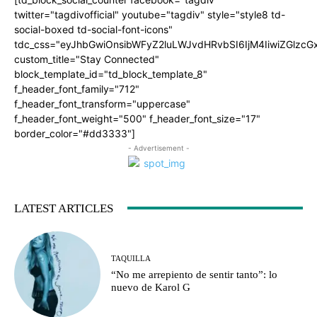
twitter="tagdivofficial" youtube="tagdiv" style="style8 td-
social-boxed td-social-font-icons"
tdc_css="eyJhbGwiOnsibWFyZ2luLWJvdHRvbSI6IjM4IiwiZGlz
custom_title="Stay Connected"
block_template_id="td_block_template_8"
f_header_font_family="712"
f_header_font_transform="uppercase"
f_header_font_weight="500" f_header_font_size="17"
border_color="#dd3333"]
- Advertisement -
LATEST ARTICLES
TAQUILLA
“No me arrepiento de sentir tanto”: lo
nuevo de Karol G