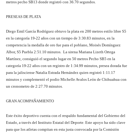
metros pecho SB13 donde registró con 36.70 segundos.
PRESEAS DE PLATA
Diego Emil García Rodríguez obtuvo la plata en 200 metros estilo libre S5
en la categoría 19-22 años con un tiempo de 3:30.83 minutos, en la
competencia la medalla de oro fue para el poblano, Moisés Domínguez
Albor, S5 Puebla 2:51.10 minutos. La sirena Mariana Lizeth Ortega
Martínez, consiguió el segundo lugar en 50 metros Pecho SB5 en la
categoría 19-22 años con un registro de 1:34.99 minutos, presea dorada fue
para la jalisciense Natalia Estrada Hernández quien registró 1:11.17
minutos y complementó el podio Michelle Avalos León de Chihuahua con
un cronometro de 2:27.70 minutos.
GRAN ACOMPAÑAMIENTO
Este éxito deportivo cuenta con el respaldo fundamental del Gobierno del
Estado, a través del Instituto Estatal del Deporte. Este apoyo ha sido clave
para que los atletas compitan en esta justa convocada por la Comisión