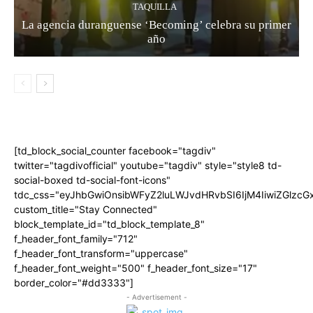
TAQUILLA
La agencia duranguense ‘Becoming’ celebra su primer
año
[td_block_social_counter facebook="tagdiv"
twitter="tagdivofficial" youtube="tagdiv" style="style8 td-
social-boxed td-social-font-icons"
tdc_css="eyJhbGwiOnsibWFyZ2luLWJvdHRvbSI6IjM4IiwiZGlz
custom_title="Stay Connected"
block_template_id="td_block_template_8"
f_header_font_family="712"
f_header_font_transform="uppercase"
f_header_font_weight="500" f_header_font_size="17"
border_color="#dd3333"]
- Advertisement -