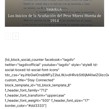
TAQUILLA
Los Inicios de la Acuñación del Peso Muera Huerta de
1914
[td_block_social_counter facebook="tagdiv"
twitter="tagdivofficial" youtube="tagdiv" style="style8 td-
social-boxed td-social-font-icons"
tdc_css="eyJhbGwiOnsibWFyZ2luLWJvdHRvbSI6IjM4IiwiZGlz
custom_title="Stay Connected"
block_template_id="td_block_template_8"
f_header_font_family="712"
f_header_font_transform="uppercase"
f_header_font_weight="500" f_header_font_size="17"
border_color="#dd3333"]