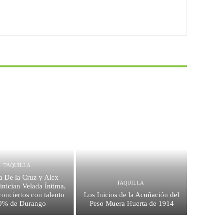
TAQUILLA
a De la Cruz y Alex
TAQUILLA
inician Velada Íntima,
conciertos con talento
Los Inicios de la Acuñación del
0% de Durango
Peso Muera Huerta de 1914