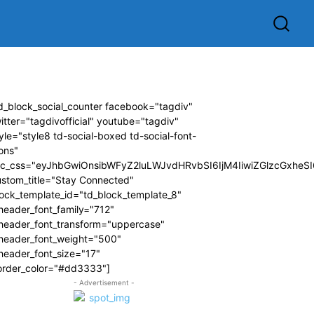
d_block_social_counter facebook="tagdiv"
itter="tagdivofficial" youtube="tagdiv"
yle="style8 td-social-boxed td-social-font-
ons"
dc_css="eyJhbGwiOnsibWFyZ2luLWJvdHRvbSI6IjM4IiwiZGlzcGxhe
ustom_title="Stay Connected"
ock_template_id="td_block_template_8"
header_font_family="712"
_header_font_transform="uppercase"
_header_font_weight="500"
header_font_size="17"
order_color="#dd3333"]
- Advertisement -