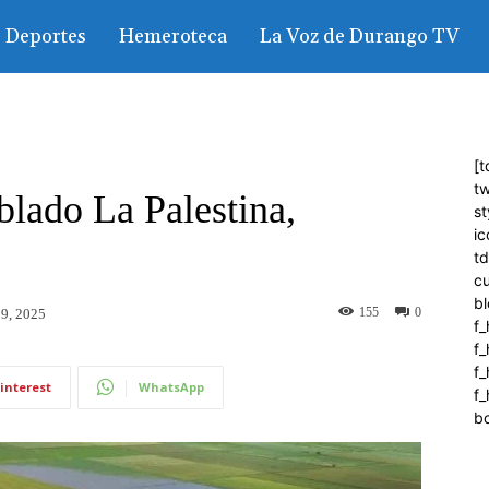
Deportes
Hemeroteca
La Voz de Durango TV
[t
tw
oblado La Palestina,
st
ic
t
c
bl
155
0
 9, 2025
f_
f
f
interest
WhatsApp
f_
b