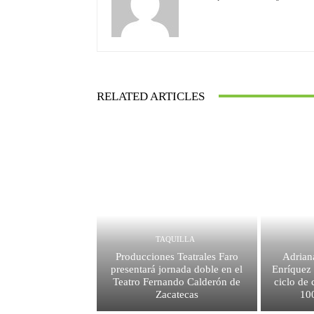
RELATED ARTICLES
TAQUILLA
Producciones Teatrales Faro
Adrian
presentará jornada doble en el
Enríquez 
Teatro Fernando Calderón de
ciclo de 
Zacatecas
10