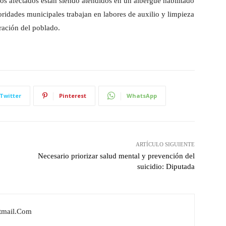
los afectados están siendo atendidos en un albergue habilitado
ridades municipales trabajan en labores de auxilio y limpieza
ración del poblado.
Twitter
Pinterest
WhatsApp
ARTÍCULO SIGUIENTE
Necesario priorizar salud mental y prevención del
suicidio: Diputada
tmail.com