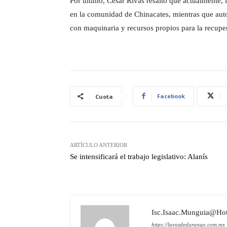
Por último, César Rivas resaltó que actualmente, 
en la comunidad de Chinacates, mientras que auto
con maquinaria y recursos propios para la recupe
Facebook
Cuota
ARTÍCULO ANTERIOR
Se intensificará el trabajo legislativo: Alanís
Isc.isaac.munguia@ho
https://lavozdedurango.com.mx