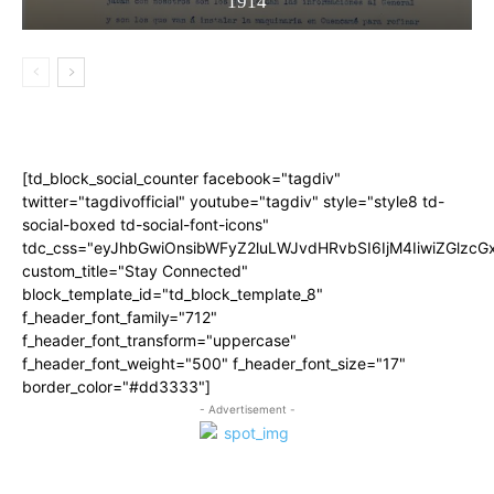
1914
[td_block_social_counter facebook="tagdiv"
twitter="tagdivofficial" youtube="tagdiv" style="style8 td-
social-boxed td-social-font-icons"
tdc_css="eyJhbGwiOnsibWFyZ2luLWJvdHRvbSI6IjM4IiwiZGlz
custom_title="Stay Connected"
block_template_id="td_block_template_8"
f_header_font_family="712"
f_header_font_transform="uppercase"
f_header_font_weight="500" f_header_font_size="17"
border_color="#dd3333"]
- Advertisement -