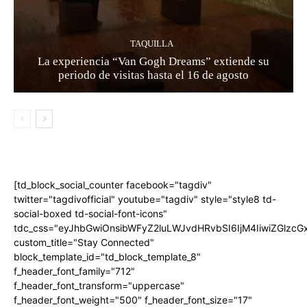
TAQUILLA
La experiencia “Van Gogh Dreams” extiende su
periodo de visitas hasta el 16 de agosto
[td_block_social_counter facebook="tagdiv"
twitter="tagdivofficial" youtube="tagdiv" style="style8 td-
social-boxed td-social-font-icons"
tdc_css="eyJhbGwiOnsibWFyZ2luLWJvdHRvbSI6IjM4IiwiZGlz
custom_title="Stay Connected"
block_template_id="td_block_template_8"
f_header_font_family="712"
f_header_font_transform="uppercase"
f_header_font_weight="500" f_header_font_size="17"