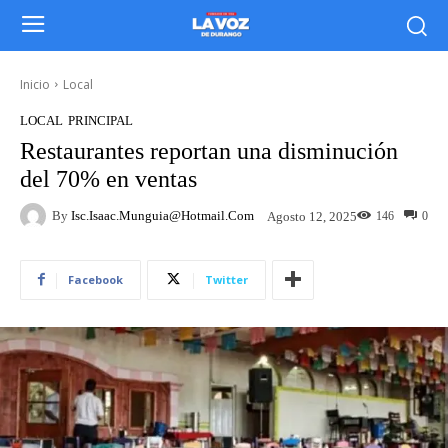
Inicio
Local
LOCAL
PRINCIPAL
Restaurantes reportan una disminución
del 70% en ventas
By
Isc.isaac.munguia@hotmail.com
146
0
Agosto 12, 2025
Facebook
Twitter